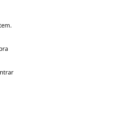
stem.
pra
ntrar