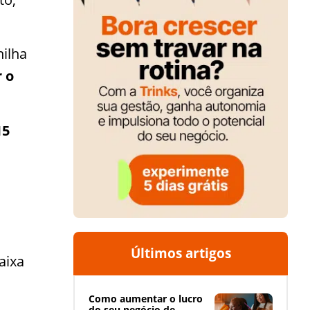
nilha
r o
15
Últimos artigos
aixa
Como aumentar o lucro
do seu negócio de