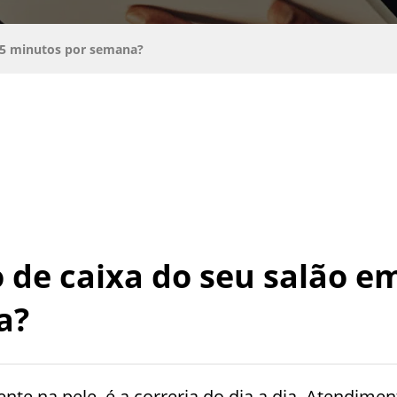
 15 minutos por semana?
 de caixa do seu salão e
a?
te na pele, é a correria do dia a dia. Atendimen