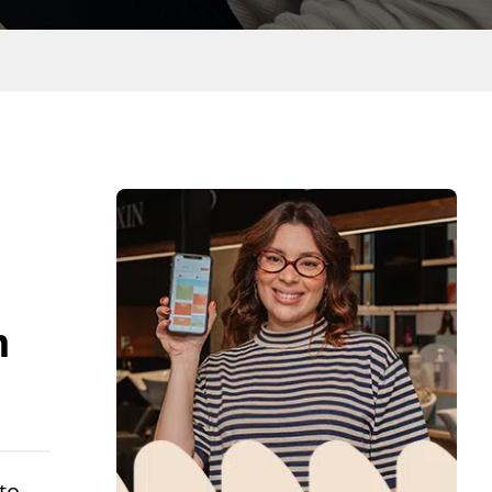
m
to,