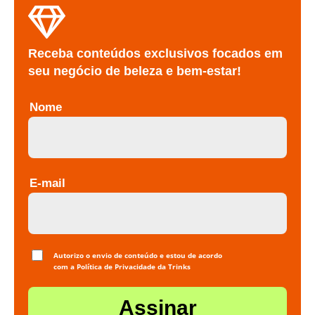
Receba conteúdos exclusivos focados em
seu negócio de beleza e bem-estar!
Nome
E-mail
Autorizo o envio de conteúdo e estou de acordo
com a
Política de Privacidade
da Trinks
Assinar